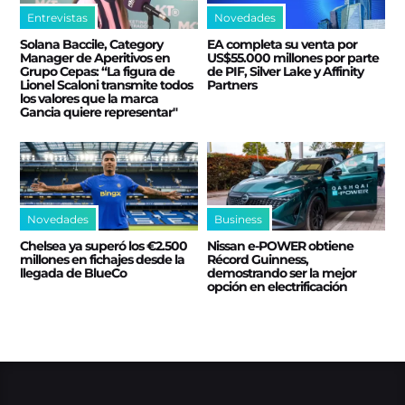
Entrevistas
Novedades
Solana Baccile, Category
EA completa su venta por
Manager de Aperitivos en
US$55.000 millones por parte
Grupo Cepas: “La figura de
de PIF, Silver Lake y Affinity
Lionel Scaloni transmite todos
Partners
los valores que la marca
Gancia quiere representar"
Novedades
Business
Chelsea ya superó los €2.500
Nissan e‑POWER obtiene
millones en fichajes desde la
Récord Guinness,
llegada de BlueCo
demostrando ser la mejor
opción en electrificación