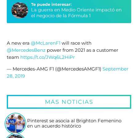
Te puede interesar:
La guerra en Medio Oriente impactó en
el negocio de la Fórmula 1
A new era
@McLarenF1
will race with
@MercedesBenz
power from 2021 as a customer
team
https://t.co/JWq6L2HiPr
— Mercedes-AMG F1 (@MercedesAMGF1)
September
28, 2019
MÁS NOTICIAS
Pinterest se asocia al Brighton Femenino
en un acuerdo histórico