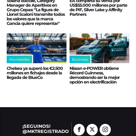
Solana Baccile, Category
EA completa su venta por
Manager de Aperitivos en
US$55.000 millones por parte
Grupo Cepas: “La figura de
de PIF, Silver Lake y Affinity
Lionel Scaloni transmite todos
Partners
los valores que la marca
Gancia quiere representar"
Novedades
Business
Chelsea ya superó los €2.500
Nissan e‑POWER obtiene
millones en fichajes desde la
Récord Guinness,
llegada de BlueCo
demostrando ser la mejor
opción en electrificación
¡SEGUINOS!
@MKTREGISTRADO