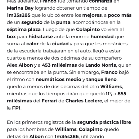
Más adelante,
Franco
fue tomando
confianza
en
Marina Bay
logrando obtener un tiempo de
1m35s285
que lo ubicó entre los
mejores
, a
poco más
de un
segundo
de la
punta
, acomodándose en la
séptima plaza
. Luego de que
Colapinto
volviera al
box
para
hidratarse
ante la enorme
humedad
que
suma al
calor
de la
ciudad
y para que los mecánicos
de la escudería trabajaran en el auto, llegó a estar
cuarto a menos de dos décimas de su compañero
Alex Albon
y a
453 milésimas
de
Lando Norris
, quien
se encontraba en la punta. Sin embargo,
Franco
bajó
el ritmo con
neumáticos medio
y
tanque lleno
,
quedó a menos de dos décimas del otro
Williams
,
mientras que los tiempos dirán que quedó
11°,
a
855
milésimas
del
Ferrari
de
Charles Leclerc
, el mejor de
la
FP1
.
En los primeros registros de la
segunda práctica libre
para los hombres de
Williams
,
Colapinto
quedó
detrás de
Albon
con
1m34s286
, utilizando