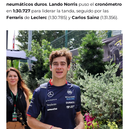
neumáticos duros
.
Lando Norris
puso el
cronómetro
en
1:30.727
para liderar la tanda, seguido por las
Ferraris
de
Leclerc
(1:30.785) y
Carlos Sainz
(1:31.356).