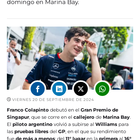
domingo en Marina Bay.
VIERNES 20 DE SEPTIEMBRE DE 2024
Franco Colapinto
debutó en el
Gran Premio de
Singapur
, que se corre en el
callejero
de
Marina Bay
.
El
piloto argentino
volvió a subirse al
Williams
para
las
pruebas libres
del
GP
, en el que su rendimiento
fue
de más a menos
: del
11° lugar
en la
primera
al
16°