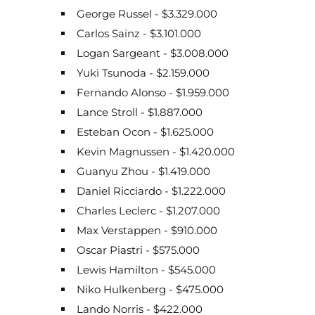
George Russel - $3.329.000
Carlos Sainz - $3.101.000
Logan Sargeant - $3.008.000
Yuki Tsunoda - $2.159.000
Fernando Alonso - $1.959.000
Lance Stroll - $1.887.000
Esteban Ocon - $1.625.000
Kevin Magnussen - $1.420.000
Guanyu Zhou - $1.419.000
Daniel Ricciardo - $1.222.000
Charles Leclerc - $1.207.000
Max Verstappen - $910.000
Oscar Piastri - $575.000
Lewis Hamilton - $545.000
Niko Hulkenberg - $475.000
Lando Norris - $422.000