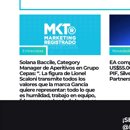
Entrevistas
Novedad
Solana Baccile, Category
EA comp
Manager de Aperitivos en Grupo
US$55.00
Cepas: “. La figura de Lionel
PIF, Silv
Scaloni transmite todos los
Partner
valores que la marca Gancia
quiere representar: todo lo que
es humildad, trabajo en equipo,
liderazgo y sobre todo lo que es
el positivismo”
¡S
@