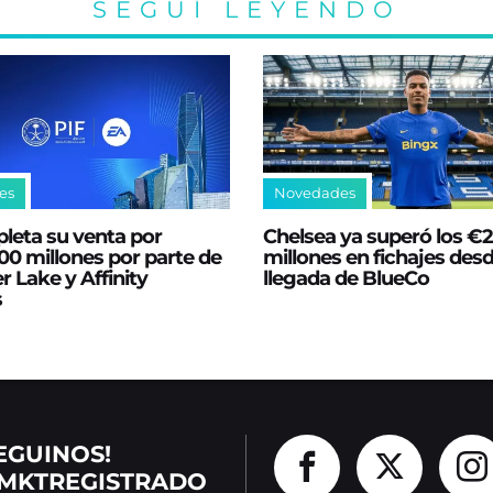
SEGUÍ LEYENDO
es
Novedades
leta su venta por
Chelsea ya superó los €
0 millones por parte de
millones en fichajes desd
er Lake y Affinity
llegada de BlueCo
s
EGUINOS!
MKTREGISTRADO