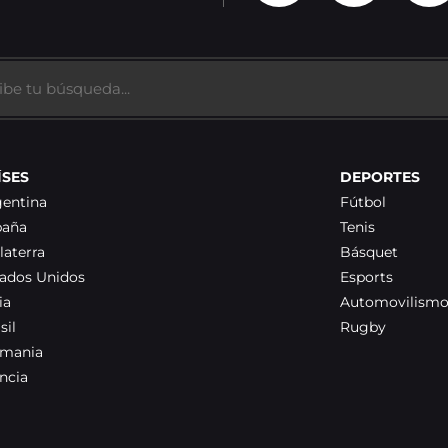
ÍSES
DEPORTES
gentina
Fútbol
paña
Tenis
laterra
Básquet
tados Unidos
Esports
ia
Automovilism
sil
Rugby
emania
ncia