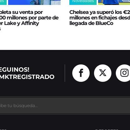
es
Novedades
leta su venta por
Chelsea ya superó los €
0 millones por parte de
millones en fichajes desd
er Lake y Affinity
llegada de BlueCo
s
EGUINOS!
MKTREGISTRADO