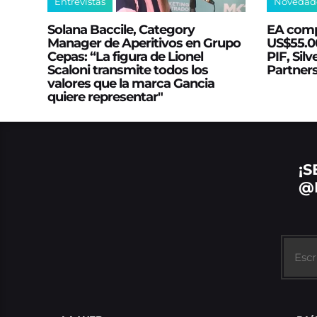
Entrevistas
Novedad
Solana Baccile, Category
EA comp
Manager de Aperitivos en Grupo
US$55.00
Cepas: “La figura de Lionel
PIF, Silv
Scaloni transmite todos los
Partner
valores que la marca Gancia
quiere representar"
¡S
@