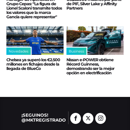
Grupo Cepas: “La figura de
de PIF, Silver Lake y Affinity
Lionel Scaloni transmite todos
Partners
los valores que la marca
Gancia quiere representar"
Novedades
Business
Chelsea ya superó los €2.500
Nissan e‑POWER obtiene
millones en fichajes desde la
Récord Guinness,
llegada de BlueCo
demostrando ser la mejor
opción en electrificación
¡SEGUINOS!
@MKTREGISTRADO