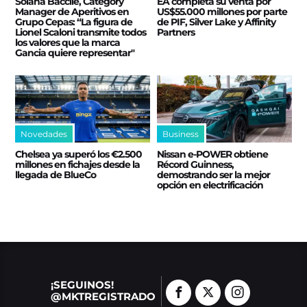
Solana Baccile, Category
EA completa su venta por
Manager de Aperitivos en
US$55.000 millones por parte
Grupo Cepas: “La figura de
de PIF, Silver Lake y Affinity
Lionel Scaloni transmite todos
Partners
los valores que la marca
Gancia quiere representar"
Novedades
Business
Chelsea ya superó los €2.500
Nissan e‑POWER obtiene
millones en fichajes desde la
Récord Guinness,
llegada de BlueCo
demostrando ser la mejor
opción en electrificación
¡SEGUINOS!
@MKTREGISTRADO