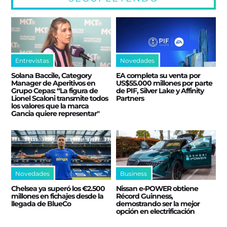
Entrevistas
Novedades
Solana Baccile, Category
EA completa su venta por
Manager de Aperitivos en
US$55.000 millones por parte
Grupo Cepas: “La figura de
de PIF, Silver Lake y Affinity
Lionel Scaloni transmite todos
Partners
los valores que la marca
Gancia quiere representar"
Novedades
Business
Chelsea ya superó los €2.500
Nissan e‑POWER obtiene
millones en fichajes desde la
Récord Guinness,
llegada de BlueCo
demostrando ser la mejor
opción en electrificación