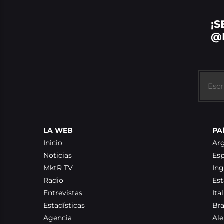
¡S
@
LA WEB
PA
Inicio
Ar
Noticias
Es
MktR TV
Ing
Radio
Es
Entrevistas
Ital
Estadísticas
Bra
Agencia
Al