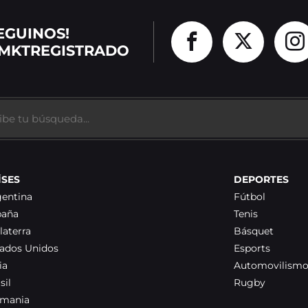
EGUINOS!
MKTREGISTRADO
ÍSES
DEPORTES
gentina
Fútbol
paña
Tenis
laterra
Básquet
tados Unidos
Esports
ia
Automovilism
sil
Rugby
emania