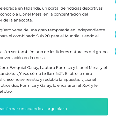
elebrada en Holanda, un portal de noticias deportivas
 conoció a Lionel Messi en la concentración del
r de la anécdota.
d Agüero venía de una gran temporada en Independiente
o para el combinado Sub 20 para el Mundial siendo el
só a ser también uno de los líderes naturales del grupo
onversación en la mesa.
ero, Ezequiel Garay, Lautaro Formica y Lionel Messi y el
tándole: "¿Y vos cómo te llamás?". El otro lo miró
 chico no se resistió y redobló la apuesta: "¿Lionel
s otros dos, Formica y Garay, lo encararon al
Kun
y le
l otro.
tras firmar un acuerdo a largo plazo