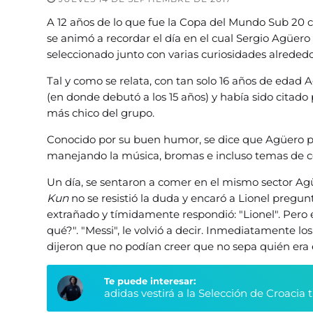
A 12 años de lo que fue la Copa del Mundo Sub 20 c
se animó a recordar el día en el cual Sergio Agüero
seleccionado junto con varias curiosidades alrededo
Tal y como se relata, con tan solo 16 años de eda
(en donde debutó a los 15 años) y había sido citad
más chico del grupo.
Conocido por su buen humor, se dice que Agüero pa
manejando la música, bromas e incluso temas de c
Un día, se sentaron a comer en el mismo sector Agü
Kun
no se resistió la duda y encaró a Lionel pregun
extrañado y tímidamente respondió: "Lionel". Pero el
qué?". "Messi", le volvió a decir. Inmediatamente lo
dijeron que no podían creer que no sepa quién era e
Te puede interesar:
adidas vestirá a la Selección de Croacia 