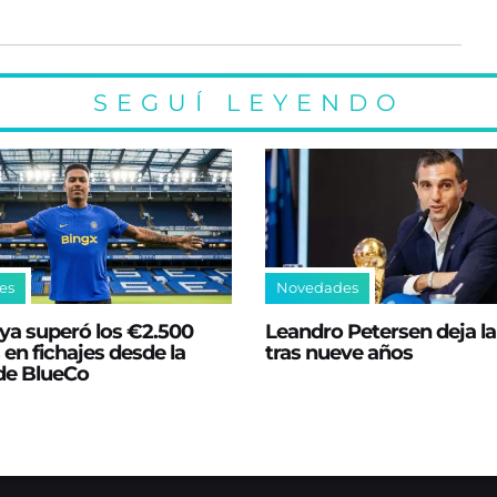
SEGUÍ LEYENDO
es
Novedades
ya superó los €2.500
Leandro Petersen deja l
 en fichajes desde la
tras nueve años
 de BlueCo