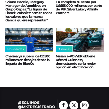
Solana Baccile, Category
EA completa su venta por
Manager de Aperitivos en
US$55.000 millones por parte
Grupo Cepas: “La figura de
de PIF, Silver Lake y Affinity
Lionel Scaloni transmite todos
Partners
los valores que la marca
Gancia quiere representar"
Novedades
Business
Chelsea ya superó los €2.500
Nissan e‑POWER obtiene
millones en fichajes desde la
Récord Guinness,
llegada de BlueCo
demostrando ser la mejor
opción en electrificación
¡SEGUINOS!
@MKTREGISTRADO