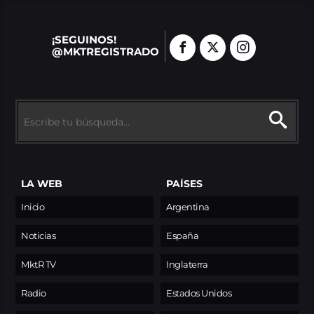
¡SEGUINOS!
@MKTREGISTRADO
LA WEB
PAÍSES
Inicio
Argentina
Noticias
España
MktR TV
Inglaterra
Radio
Estados Unidos