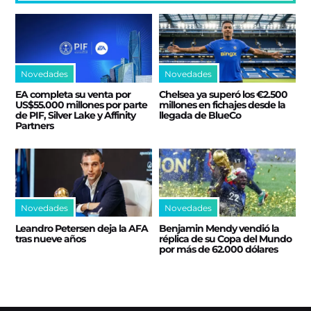
Novedades
Novedades
EA completa su venta por
Chelsea ya superó los €2.500
US$55.000 millones por parte
millones en fichajes desde la
de PIF, Silver Lake y Affinity
llegada de BlueCo
Partners
Novedades
Novedades
Leandro Petersen deja la AFA
Benjamin Mendy vendió la
tras nueve años
réplica de su Copa del Mundo
por más de 62.000 dólares