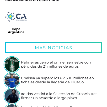
Copa
Argentina
MÁS NOTICIAS
Palmeiras cerró el primer semestre con
pérdidas de 21 millones de euros
Chelsea ya superó los €2.500 millones en
fichajes desde la llegada de BlueCo
adidas vestirá a la Selección de Croacia tras
firmar un acuerdo a largo plazo