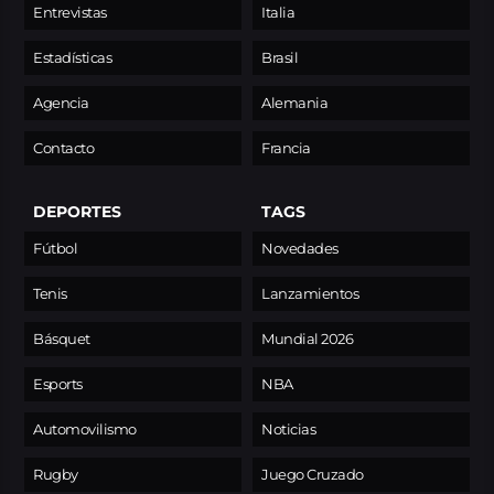
Entrevistas
Italia
Estadísticas
Brasil
Agencia
Alemania
Contacto
Francia
DEPORTES
TAGS
Fútbol
Novedades
Tenis
Lanzamientos
Básquet
Mundial 2026
Esports
NBA
Automovilismo
Noticias
Rugby
Juego Cruzado