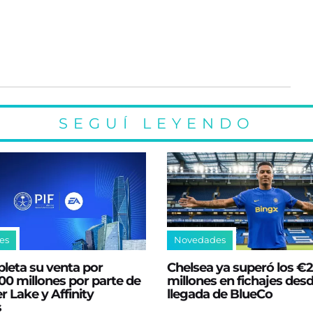
SEGUÍ LEYENDO
es
Novedades
leta su venta por
Chelsea ya superó los €
0 millones por parte de
millones en fichajes desd
er Lake y Affinity
llegada de BlueCo
s