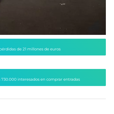
pérdidas de 21 millones de euros
 730.000 interesados en comprar entradas