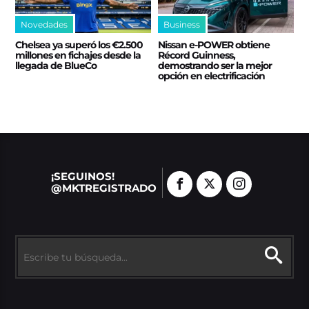
Novedades
Business
Chelsea ya superó los €2.500
Nissan e‑POWER obtiene
millones en fichajes desde la
Récord Guinness,
llegada de BlueCo
demostrando ser la mejor
opción en electrificación
¡SEGUINOS!
@MKTREGISTRADO