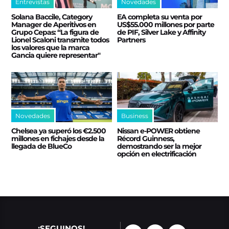
Entrevistas
Novedades
Solana Baccile, Category
EA completa su venta por
Manager de Aperitivos en
US$55.000 millones por parte
Grupo Cepas: “La figura de
de PIF, Silver Lake y Affinity
Lionel Scaloni transmite todos
Partners
los valores que la marca
Gancia quiere representar"
Novedades
Business
Chelsea ya superó los €2.500
Nissan e‑POWER obtiene
millones en fichajes desde la
Récord Guinness,
llegada de BlueCo
demostrando ser la mejor
opción en electrificación
¡SEGUINOS!