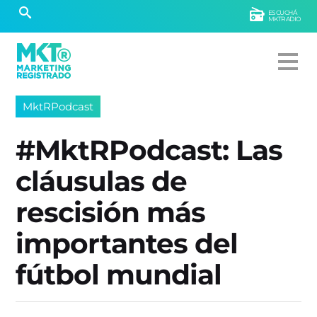
ESCUCHÁ
MKTRADIO
MktRPodcast
#MktRPodcast: Las
cláusulas de
rescisión más
importantes del
fútbol mundial