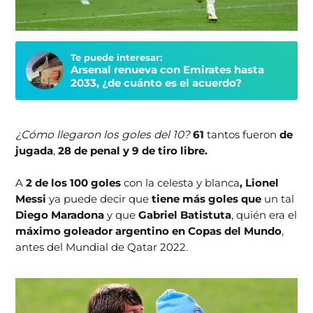
Te puede interesar:
Arsenal renueva con Emirates hasta
2033, ¿de cuánto es el acuerdo?
¿Cómo llegaron los goles del 10?
61
tantos fueron
de
jugada
,
28 de penal y 9 de tiro libre.
A
2 de los 100 goles
con la celesta y blanca
, Lionel
Messi
ya puede decir que
tiene más goles que
un tal
Diego Maradona
y que
Gabriel Batistuta
, quién era el
máximo goleador argentino en Copas del Mundo
,
antes del Mundial de Qatar 2022.