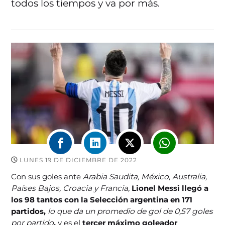
todos los tiempos y va por más.
LUNES 19 DE DICIEMBRE DE 2022
Con sus goles ante
Arabia Saudita, México, Australia,
Países Bajos, Croacia y Francia,
Lionel Messi llegó a
los
98 tantos con la Selección argentina en 171
partidos,
lo que da un promedio de gol de 0,57 goles
por partido
,
y
es el
tercer máximo goleador