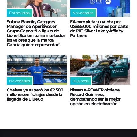
Entrevistas
Novedades
Solana Baccile, Category
EA completa su venta por
Manager de Aperitivos en
US$55.000 millones por parte
Grupo Cepas: “La figura de
de PIF, Silver Lake y Affinity
Lionel Scaloni transmite todos
Partners
los valores que la marca
Gancia quiere representar"
Novedades
Business
Chelsea ya superó los €2.500
Nissan e‑POWER obtiene
millones en fichajes desde la
Récord Guinness,
llegada de BlueCo
demostrando ser la mejor
opción en electrificación