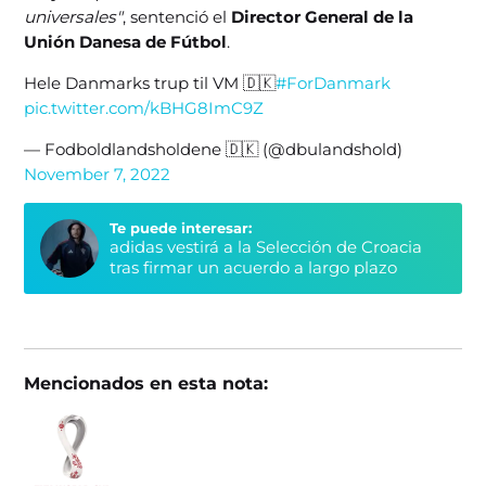
universales"
, sentenció el
Director General de la
Unión Danesa de Fútbol
.
Hele Danmarks trup til VM 🇩🇰
#ForDanmark
pic.twitter.com/kBHG8ImC9Z
— Fodboldlandsholdene 🇩🇰 (@dbulandshold)
November 7, 2022
Te puede interesar:
adidas vestirá a la Selección de Croacia
tras firmar un acuerdo a largo plazo
Mencionados en esta nota: