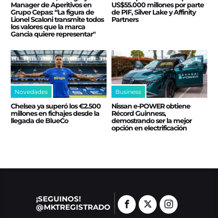
Manager de Aperitivos en
US$55.000 millones por parte
Grupo Cepas: “La figura de
de PIF, Silver Lake y Affinity
Lionel Scaloni transmite todos
Partners
los valores que la marca
Gancia quiere representar"
Novedades
Business
Chelsea ya superó los €2.500
Nissan e‑POWER obtiene
millones en fichajes desde la
Récord Guinness,
llegada de BlueCo
demostrando ser la mejor
opción en electrificación
¡SEGUINOS!
@MKTREGISTRADO