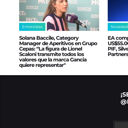
Entrevistas
Novedad
Solana Baccile, Category
EA comp
Manager de Aperitivos en Grupo
US$55.00
Cepas: “La figura de Lionel
PIF, Silv
Scaloni transmite todos los
Partner
valores que la marca Gancia
quiere representar"
¡S
@