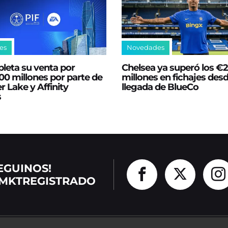
es
Novedades
leta su venta por
Chelsea ya superó los €
0 millones por parte de
millones en fichajes desd
er Lake y Affinity
llegada de BlueCo
s
EGUINOS!
MKTREGISTRADO