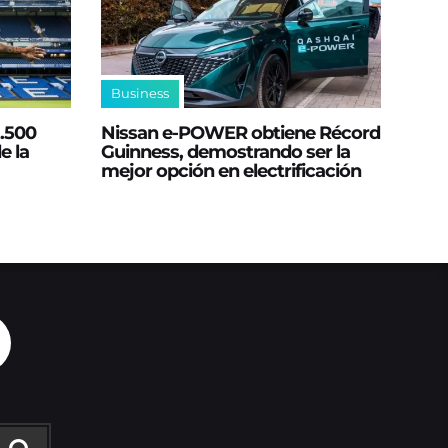
Business
2.500
Nissan e‑POWER obtiene Récord
e la
Guinness, demostrando ser la
mejor opción en electrificación