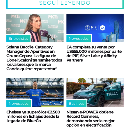
SEGUÍ LEYENDO
Entrevistas
Novedades
Solana Baccile, Category
EA completa su venta por
Manager de Aperitivos en
US$55.000 millones por parte
Grupo Cepas: “La figura de
de PIF, Silver Lake y Affinity
Lionel Scaloni transmite todos
Partners
los valores que la marca
Gancia quiere representar"
Novedades
Business
Chelsea ya superó los €2.500
Nissan e‑POWER obtiene
millones en fichajes desde la
Récord Guinness,
llegada de BlueCo
demostrando ser la mejor
opción en electrificación