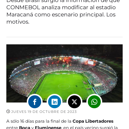
Desde Brasil surgió la información de que
CONMEBOL analiza modificar al estadio
Maracaná como escenario principal. Los
motivos.
JUEVES 19 DE OCTUBRE DE 2023
A sólo 16 días para la final de la
Copa Libertadores
entre
Boca
y
Fluminense
, en el país vecino surgió la