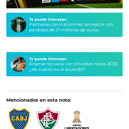
Te puede interesar:
Palmeiras cerró el primer semestre con
pérdidas de 21 millones de euros
Te puede interesar:
Arsenal renueva con Emirates hasta 2033,
¿de cuánto es el acuerdo?
Mencionados en esta nota: