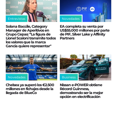
Entrevistas
Novedades
Solana Baccile, Category
EA completa su venta por
Manager de Aperitivos en
US$55.000 millones por parte
Grupo Cepas: “La figura de
de PIF, Silver Lake y Affinity
Lionel Scaloni transmite todos
Partners
los valores que la marca
Gancia quiere representar"
Novedades
Business
Chelsea ya superó los €2.500
Nissan e‑POWER obtiene
millones en fichajes desde la
Récord Guinness,
llegada de BlueCo
demostrando ser la mejor
opción en electrificación