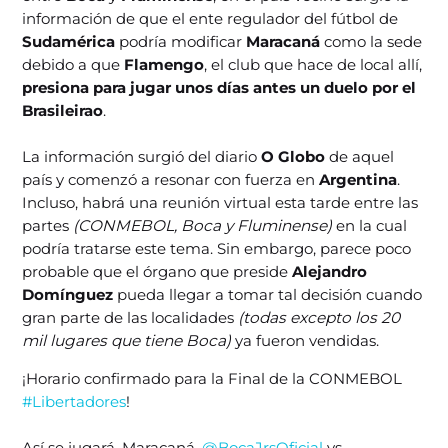
información de que el ente regulador del fútbol de
Sudamérica
podría modificar
Maracaná
como la sede
debido a que
Flamengo
, el club que hace de local allí,
presiona para jugar unos días antes un duelo por el
Brasileirao
.
La información surgió del diario
O Globo
de aquel
país y comenzó a resonar con fuerza en
Argentina
.
Incluso, habrá una reunión virtual esta tarde entre las
partes
(CONMEBOL, Boca y Fluminense)
en la cual
podría tratarse este tema. Sin embargo, parece poco
probable que el órgano que preside
Alejandro
Domínguez
pueda llegar a tomar tal decisión cuando
gran parte de las localidades
(todas excepto los 20
mil lugares que tiene Boca)
ya fueron vendidas.
¡Horario confirmado para la Final de la CONMEBOL
#Libertadores
!
Así se jugará, Maracaná,
@BocaJrsOficial
vs.