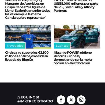
Solana Baccile, Category
EA completa su venta por
Manager de Aperitivos en
US$55.000 millones por parte
Grupo Cepas: “La figura de
de PIF, Silver Lake y Affinity
Lionel Scaloni transmite todos
Partners
los valores que la marca
Gancia quiere representar"
Novedades
Business
Chelsea ya superó los €2.500
Nissan e‑POWER obtiene
millones en fichajes desde la
Récord Guinness,
llegada de BlueCo
demostrando ser la mejor
opción en electrificación
¡SEGUINOS!
@MKTREGISTRADO