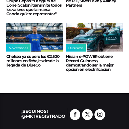
Grupo Cepas: “La figura de
de PIF, Silver Lake y Affinity
Lionel Scaloni transmite todos
Partners
los valores que la marca
Gancia quiere representar"
Novedades
Business
Chelsea ya superó los €2.500
Nissan e‑POWER obtiene
millones en fichajes desde la
Récord Guinness,
llegada de BlueCo
demostrando ser la mejor
opción en electrificación
¡SEGUINOS!
@MKTREGISTRADO