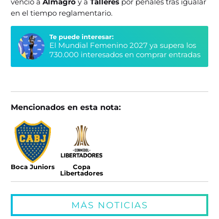
venció a
Almagro
y a
Talleres
por penales tras igualar
en el tiempo reglamentario.
Te puede interesar:
El Mundial Femenino 2027 ya supera los
730.000 interesados en comprar entradas
Mencionados en esta nota:
Boca Juniors
Copa
Libertadores
MÁS NOTICIAS