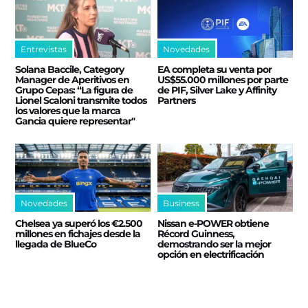
Entrevistas
Novedades
Solana Baccile, Category
EA completa su venta por
Manager de Aperitivos en
US$55.000 millones por parte
Grupo Cepas: “La figura de
de PIF, Silver Lake y Affinity
Lionel Scaloni transmite todos
Partners
los valores que la marca
Gancia quiere representar"
Novedades
Business
Chelsea ya superó los €2.500
Nissan e‑POWER obtiene
millones en fichajes desde la
Récord Guinness,
llegada de BlueCo
demostrando ser la mejor
opción en electrificación