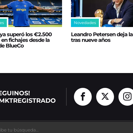
es
Novedades
ya superó los €2.500
Leandro Petersen deja l
 en fichajes desde la
tras nueve años
 de BlueCo
EGUINOS!
MKTREGISTRADO