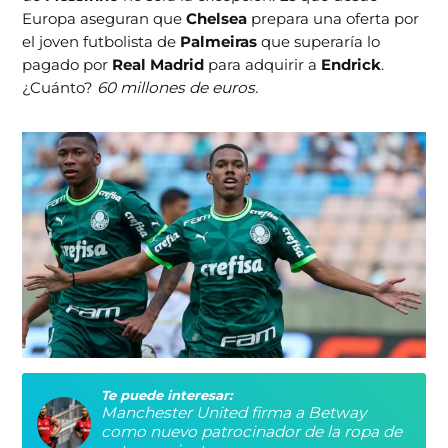
Europa aseguran que
Chelsea
prepara una oferta por
el joven futbolista de
Palmeiras
que superaría lo
pagado por
Real Madrid
para adquirir a
Endrick
.
¿Cuánto?
60 millones de euros.
Te puede interesar:
Manchester United firma a Betway
como nuevo patrocinador de la ropa de