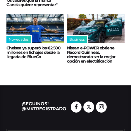
los valores que la marca
Gancia quiere representar"
Novedades
Business
Chelsea ya superó los €2.500
Nissan e‑POWER obtiene
millones en fichajes desde la
Récord Guinness,
llegada de BlueCo
demostrando ser la mejor
opción en electrificación
¡SEGUINOS!
@MKTREGISTRADO