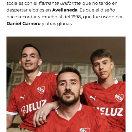
sociales con el
flamante uniforme
, que no tardó en
despertar elogios en
Avellaneda
. Es que el diseño
hace recordar y mucho al del 1998, que fue usado por
Daniel Garnero
y otras glorias.