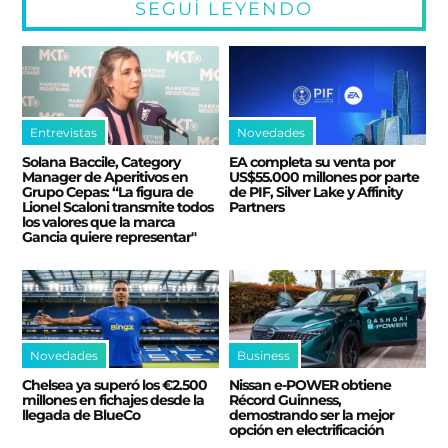
SEGUÍ LEYENDO
Entrevistas
Novedades
Solana Baccile, Category
EA completa su venta por
Manager de Aperitivos en
US$55.000 millones por parte
Grupo Cepas: “La figura de
de PIF, Silver Lake y Affinity
Lionel Scaloni transmite todos
Partners
los valores que la marca
Gancia quiere representar"
Novedades
Business
Chelsea ya superó los €2.500
Nissan e‑POWER obtiene
millones en fichajes desde la
Récord Guinness,
llegada de BlueCo
demostrando ser la mejor
opción en electrificación