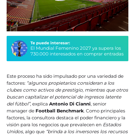
Te puede interesar:
El Mundial Femenino 2027 ya supera los
730.000 interesados en comprar entradas
Este proceso ha sido impulsado por una variedad de
factores:
“algunos propietarios consideran a los
clubes como activos de prestigio, mientras que otros
buscan capitalizar el potencial de ingresos latente
del fútbol”
, explica
Antonio Di Cianni
, senior
manager de
Football Benchmark
. Como principales
factores, la consultora destaca el poder financiero y la
visión para los negocios que prevalecen en
Estados
Unidos
, algo que
“brinda a los inversores los recursos