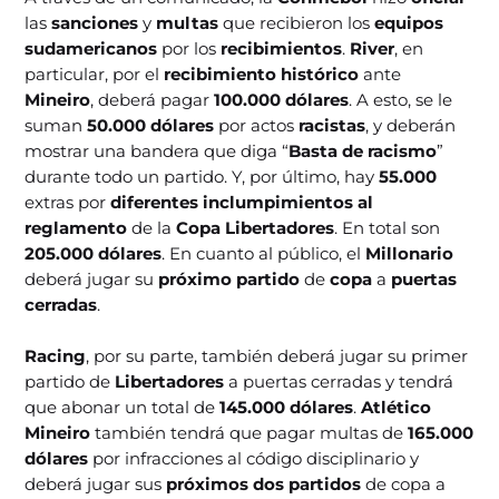
las
sanciones
y
multas
que recibieron los
equipos
sudamericanos
por los
recibimientos
.
River
, en
particular, por el
recibimiento histórico
ante
Mineiro
, deberá pagar
100.000 dólares
. A esto, se le
suman
50.000 dólares
por actos
racistas
, y deberán
mostrar una bandera que diga “
Basta de racismo
”
durante todo un partido. Y, por último, hay
55.000
extras por
diferentes inclumpimientos al
reglamento
de la
Copa Libertadores
. En total son
205.000 dólares
. En cuanto al público, el
Millonario
deberá jugar su
próximo partido
de
copa
a
puertas
cerradas
.
Racing
, por su parte, también deberá jugar su primer
partido de
Libertadores
a puertas cerradas y tendrá
que abonar un total de
145.000 dólares
.
Atlético
Mineiro
también tendrá que pagar multas de
165.000
dólares
por infracciones al código disciplinario y
deberá jugar sus
próximos dos partidos
de copa a