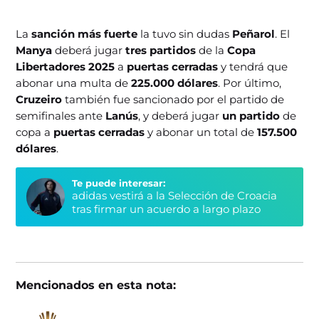
La
sanción más fuerte
la tuvo sin dudas
Peñarol
. El
Manya
deberá jugar
tres partidos
de la
Copa
Libertadores 2025
a
puertas cerradas
y tendrá que
abonar una multa de
225.000 dólares
. Por último,
Cruzeiro
también fue sancionado por el partido de
semifinales ante
Lanús
, y deberá jugar
un partido
de
copa a
puertas cerradas
y abonar un total de
157.500
dólares
.
Te puede interesar:
adidas vestirá a la Selección de Croacia
tras firmar un acuerdo a largo plazo
Mencionados en esta nota: