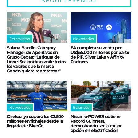
SEGUÍ LEYENDO
Entrevistas
Novedades
Solana Baccile, Category
EA completa su venta por
Manager de Aperitivos en
US$55.000 millones por parte
Grupo Cepas: “La figura de
de PIF, Silver Lake y Affinity
Lionel Scaloni transmite todos
Partners
los valores que la marca
Gancia quiere representar"
Novedades
Business
Chelsea ya superó los €2.500
Nissan e‑POWER obtiene
millones en fichajes desde la
Récord Guinness,
llegada de BlueCo
demostrando ser la mejor
opción en electrificación