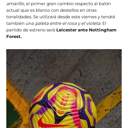
amarillo
, el primer gran cambio respecto al balón
actual que es blanco con destellos en otras
tonalidades. Se utilizará desde este viernes y tendrá
también una
paleta entre el rosa y el violeta
. El
partido de estreno será
Leicester ante Nottingham
Forest.