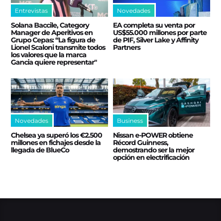
Entrevistas
Novedades
Solana Baccile, Category
EA completa su venta por
Manager de Aperitivos en
US$55.000 millones por parte
Grupo Cepas: “La figura de
de PIF, Silver Lake y Affinity
Lionel Scaloni transmite todos
Partners
los valores que la marca
Gancia quiere representar"
Novedades
Business
Chelsea ya superó los €2.500
Nissan e‑POWER obtiene
millones en fichajes desde la
Récord Guinness,
llegada de BlueCo
demostrando ser la mejor
opción en electrificación