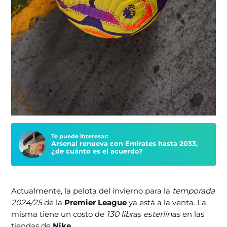
Te puede interesar:
Arsenal renueva con Emirates hasta 2033,
¿de cuánto es el acuerdo?
Actualmente, la pelota del invierno para la
temporada
2024/25
de la
Premier League
ya está a la venta. La
misma tiene un costo de
130 libras esterlinas
en las
tiendas de
Nike.