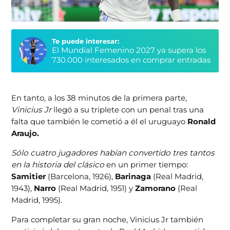
Te puede interesar:
El Mundial Femenino 2027 ya supera los
730.000 interesados en comprar entradas
En tanto, a los 38 minutos de la primera parte,
Vinicius Jr
llegó a su triplete con un penal tras una
falta que también le cometió a él el uruguayo
Ronald
Araujo.
Sólo cuatro jugadores habían convertido tres tantos
en la historia del clásico
en un primer tiempo:
Samitier
(Barcelona, 1926),
Barinaga
(Real Madrid,
1943),
Narro
(Real Madrid, 1951) y
Zamorano
(Real
Madrid, 1995).
Para completar su gran noche, Vinicius Jr también