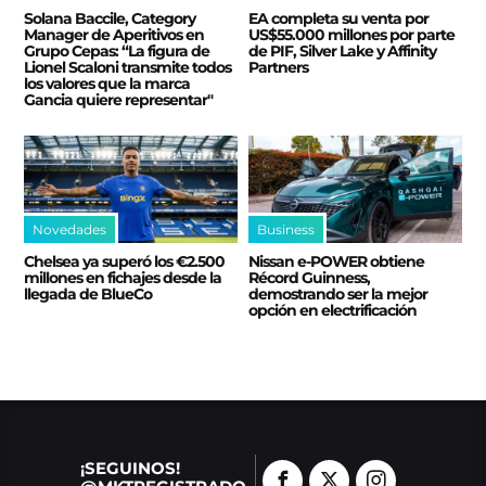
Solana Baccile, Category
EA completa su venta por
Manager de Aperitivos en
US$55.000 millones por parte
Grupo Cepas: “La figura de
de PIF, Silver Lake y Affinity
Lionel Scaloni transmite todos
Partners
los valores que la marca
Gancia quiere representar"
Novedades
Business
Chelsea ya superó los €2.500
Nissan e‑POWER obtiene
millones en fichajes desde la
Récord Guinness,
llegada de BlueCo
demostrando ser la mejor
opción en electrificación
¡SEGUINOS!