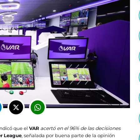
ndicó que el
VAR
acertó en el 96% de las decisiones
r League
, señalada por buena parte de la opinión