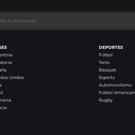
SES
DEPORTES
entina
Fútbol
aterra
Tenis
aña
Básquet
ados Unidos
Esports
a
Automovilismo
il
Fútbol American
mania
Rugby
ncia