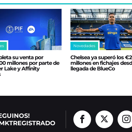
es
Novedades
leta su venta por
Chelsea ya superó los €
0 millones por parte de
millones en fichajes desd
er Lake y Affinity
llegada de BlueCo
s
EGUINOS!
MKTREGISTRADO