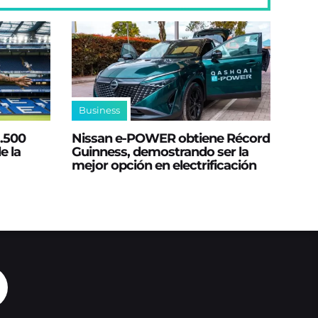
Business
2.500
Nissan e‑POWER obtiene Récord
e la
Guinness, demostrando ser la
mejor opción en electrificación