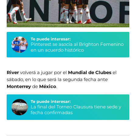
Te puede interesar:
Pinterest se asocia al Brighton Femenino
en un acuerdo histórico
River
volverá a jugar por el
Mundial de Clubes
el
sábado, en lo que será la segunda fecha ante
Monterrey
de
México
.
Te puede interesar:
La final del Torneo Clausura tiene sede y
fecha confirmadas