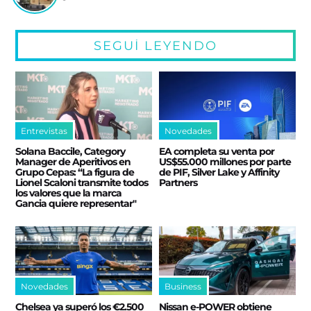
SEGUÍ LEYENDO
Entrevistas
Novedades
Solana Baccile, Category
EA completa su venta por
Manager de Aperitivos en
US$55.000 millones por parte
Grupo Cepas: “La figura de
de PIF, Silver Lake y Affinity
Lionel Scaloni transmite todos
Partners
los valores que la marca
Gancia quiere representar"
Novedades
Business
Chelsea ya superó los €2.500
Nissan e‑POWER obtiene