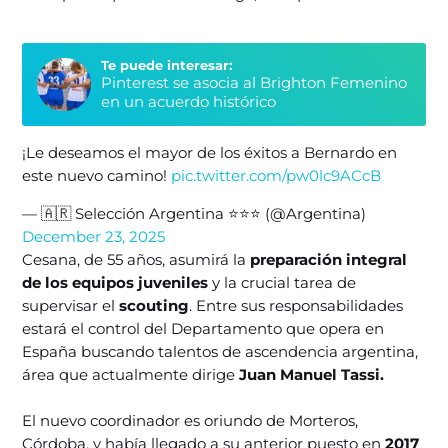
Te puede interesar:
Pinterest se asocia al Brighton Femenino
en un acuerdo histórico
¡Le deseamos el mayor de los éxitos a Bernardo en
este nuevo camino!
pic.twitter.com/pw0lc9ACcB
— 🇦🇷 Selección Argentina ⭐⭐⭐ (@Argentina)
December 23, 2025
Cesana, de 55 años, asumirá la
preparación integral
de los equipos juveniles
y la crucial tarea de
supervisar el
scouting
. Entre sus responsabilidades
estará el control del Departamento que opera en
España buscando talentos de ascendencia argentina,
área que actualmente dirige
Juan Manuel Tassi.
El nuevo coordinador es oriundo de Morteros,
Córdoba, y había llegado a su anterior puesto en
2017