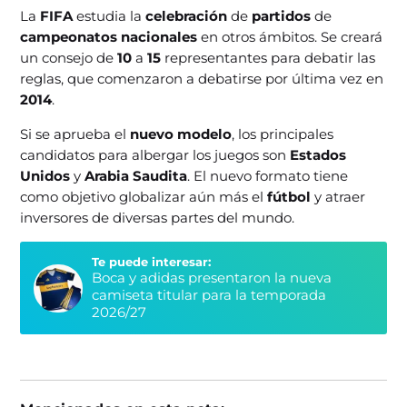
La
FIFA
estudia la
celebración
de
partidos
de
campeonatos nacionales
en otros ámbitos. Se creará
un consejo de
10
a
15
representantes para debatir las
reglas, que comenzaron a debatirse por última vez en
2014
.
Si se aprueba el
nuevo modelo
, los principales
candidatos para albergar los juegos son
Estados
Unidos
y
Arabia Saudita
. El nuevo formato tiene
como objetivo globalizar aún más el
fútbol
y atraer
inversores de diversas partes del mundo.
Te puede interesar:
Boca y adidas presentaron la nueva
camiseta titular para la temporada
2026/27