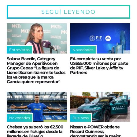
SEGUÍ LEYENDO
Entrevistas
Novedades
Solana Baccile, Category
EA completa su venta por
Manager de Aperitivos en
US$55.000 millones por parte
Grupo Cepas: “La figura de
de PIF, Silver Lake y Affinity
Lionel Scaloni transmite todos
Partners
los valores que la marca
Gancia quiere representar"
Novedades
Business
Chelsea ya superó los €2.500
Nissan e‑POWER obtiene
millones en fichajes desde la
Récord Guinness,
llegada de BlueCo
demostrando ser la mejor