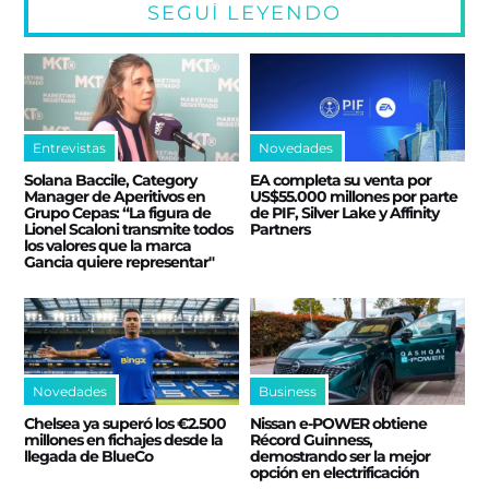
SEGUÍ LEYENDO
Entrevistas
Novedades
Solana Baccile, Category
EA completa su venta por
Manager de Aperitivos en
US$55.000 millones por parte
Grupo Cepas: “La figura de
de PIF, Silver Lake y Affinity
Lionel Scaloni transmite todos
Partners
los valores que la marca
Gancia quiere representar"
Novedades
Business
Chelsea ya superó los €2.500
Nissan e‑POWER obtiene
millones en fichajes desde la
Récord Guinness,
llegada de BlueCo
demostrando ser la mejor
opción en electrificación