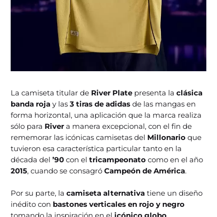
La camiseta titular de
River Plate
presenta la
clásica
banda roja
y las
3 tiras de adidas
de las mangas en
forma horizontal, una aplicación que la marca realiza
sólo para
River
a manera excepcional, con el fin de
rememorar las icónicas camisetas del
Millonario
que
tuvieron esa característica particular tanto en la
década del
’90
con el
tricampeonato
como en el año
2015
, cuando se consagró
Campeón de América
.
Por su parte, la
camiseta alternativa
tiene un diseño
inédito con
bastones verticales en rojo y negro
tomando la inspiración en el
icónico globo