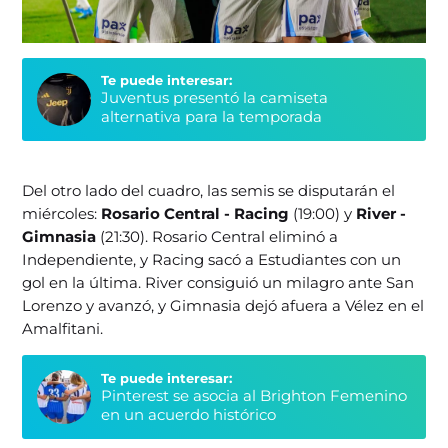
Te puede interesar:
Juventus presentó la camiseta
alternativa para la temporada
Del otro lado del cuadro, las semis se disputarán el
miércoles:
Rosario Central - Racing
(19:00) y
River -
Gimnasia
(21:30). Rosario Central eliminó a
Independiente, y Racing sacó a Estudiantes con un
gol en la última. River consiguió un milagro ante San
Lorenzo y avanzó, y Gimnasia dejó afuera a Vélez en el
Amalfitani.
Te puede interesar:
Pinterest se asocia al Brighton Femenino
en un acuerdo histórico