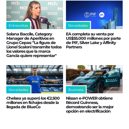
Entrevistas
Novedades
Solana Baccile, Category
EA completa su venta por
Manager de Aperitivos en
US$55.000 millones por parte
Grupo Cepas: “La figura de
de PIF, Silver Lake y Affinity
Lionel Scaloni transmite todos
Partners
los valores que la marca
Gancia quiere representar"
Novedades
Business
Chelsea ya superó los €2.500
Nissan e‑POWER obtiene
millones en fichajes desde la
Récord Guinness,
llegada de BlueCo
demostrando ser la mejor
opción en electrificación