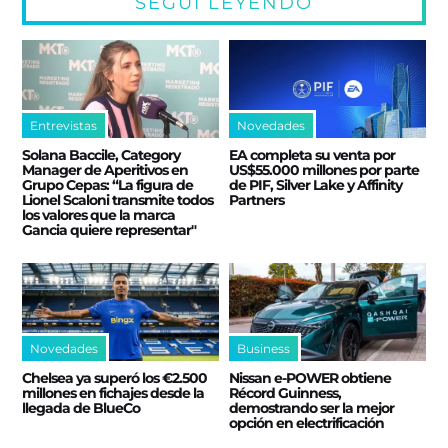
SEGUÍ LEYENDO
Entrevistas
Novedades
Solana Baccile, Category
EA completa su venta por
Manager de Aperitivos en
US$55.000 millones por parte
Grupo Cepas: “La figura de
de PIF, Silver Lake y Affinity
Lionel Scaloni transmite todos
Partners
los valores que la marca
Gancia quiere representar"
Novedades
Business
Chelsea ya superó los €2.500
Nissan e‑POWER obtiene
millones en fichajes desde la
Récord Guinness,
llegada de BlueCo
demostrando ser la mejor
opción en electrificación