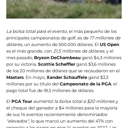
La bolsa total para el evento
, el más pequeño de los
principales campeonatos de golf, es de
17 millones de
dólares
, un aumento de 500.000 dólares. El
US Open
es el más grande, con
21,5 millones de dólares
, y el
mes pasado,
Bryson DeChambeau
ganó $4,3 millones
por su victoria.
Scottie Scheffler
ganó $3,6 millones
de los 20 millones de dólares que se recaudaron en el
Masters
. En mayo,
Xander Schauffele
ganó $3,3
millones por su título del
Campeonato de la PGA
: el
pago total fue de 18,5 millones de dólares.
El
PGA Tour
aumentó la bolsa total a $20 millones
y
el cheque del ganador a $4 millones para la mayoría
de sus 14 eventos recientemente
denominados
"elevados"
, lo que marcó un aumento del 47% con
respecto a los pagos en esos 14 eventos en 2022. Los