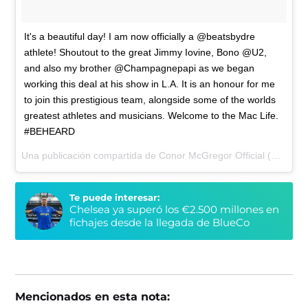
It's a beautiful day! I am now officially a @beatsbydre
athlete! Shoutout to the great Jimmy Iovine, Bono @U2,
and also my brother @Champagnepapi as we began
working this deal at his show in L.A. It is an honour for me
to join this prestigious team, alongside some of the worlds
greatest athletes and musicians. Welcome to the Mac Life.
#BEHEARD
Una publicación compartida de Conor McGregor Official (@thenotoriousmma) el
Te puede interesar:
Chelsea ya superó los €2.500 millones en
fichajes desde la llegada de BlueCo
Mencionados en esta nota: