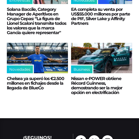
Entrevistas
Novedades
Solana Baccile, Category
EA completa su venta por
Manager de Aperitivos en
US$55.000 millones por parte
Grupo Cepas: “La figura de
de PIF, Silver Lake y Affinity
Lionel Scaloni transmite todos
Partners
los valores que la marca
Gancia quiere representar"
Novedades
Business
Chelsea ya superó los €2.500
Nissan e‑POWER obtiene
millones en fichajes desde la
Récord Guinness,
llegada de BlueCo
demostrando ser la mejor
opción en electrificación
¡SEGUINOS!