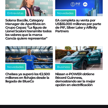
Entrevistas
Novedades
Solana Baccile, Category
EA completa su venta por
Manager de Aperitivos en
US$55.000 millones por parte
Grupo Cepas: “La figura de
de PIF, Silver Lake y Affinity
Lionel Scaloni transmite todos
Partners
los valores que la marca
Gancia quiere representar"
Novedades
Business
Chelsea ya superó los €2.500
Nissan e‑POWER obtiene
millones en fichajes desde la
Récord Guinness,
llegada de BlueCo
demostrando ser la mejor
opción en electrificación