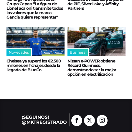
Grupo Cepas: “La figura de
de PIF, Silver Lake y Affinity
Lionel Scaloni transmite todos
Partners
los valores que la marca
Gancia quiere representar"
Novedades
Business
Chelsea ya superó los €2.500
Nissan e‑POWER obtiene
millones en fichajes desde la
Récord Guinness,
llegada de BlueCo
demostrando ser la mejor
opción en electrificación
¡SEGUINOS!
@MKTREGISTRADO