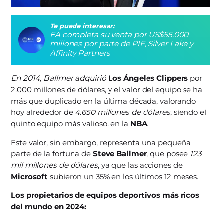
Te puede interesar:
EA completa su venta por US$55.000
millones por parte de PIF, Silver Lake y
Affinity Partners
En 2014, Ballmer adquirió
Los Ángeles Clippers
por
2.000 millones de dólares, y el valor del equipo se ha
más que duplicado en la última década, valorando
hoy alrededor de
4.650 millones de dólares
, siendo el
quinto equipo más valioso. en la
NBA
.
Este valor, sin embargo, representa una pequeña
parte de la fortuna de
Steve Ballmer
, que posee
123
mil millones de dólares
, ya que las acciones de
Microsoft
subieron un 35% en los últimos 12 meses.
Los propietarios de equipos deportivos más ricos
del mundo en 2024: