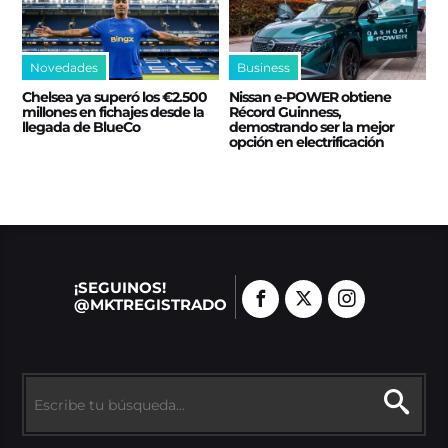
Novedades
Business
Chelsea ya superó los €2.500
Nissan e‑POWER obtiene
millones en fichajes desde la
Récord Guinness,
llegada de BlueCo
demostrando ser la mejor
opción en electrificación
¡SEGUINOS!
@MKTREGISTRADO