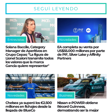
SEGUÍ LEYENDO
Entrevistas
Novedades
Solana Baccile, Category
EA completa su venta por
Manager de Aperitivos en
US$55.000 millones por parte
Grupo Cepas: “La figura de
de PIF, Silver Lake y Affinity
Lionel Scaloni transmite todos
Partners
los valores que la marca
Gancia quiere representar"
Novedades
Business
Chelsea ya superó los €2.500
Nissan e‑POWER obtiene
millones en fichajes desde la
Récord Guinness,
llegada de BlueCo
demostrando ser la mejor