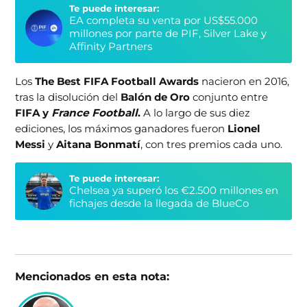
Te puede interesar:
EA completa su venta por US$55.000
millones por parte de PIF, Silver Lake y
Affinity Partners
Los
The Best FIFA Football Awards
nacieron en 2016,
tras la disolución del
Balón de Oro
conjunto entre
FIFA y
France Football
.
A lo largo de sus diez
ediciones, los máximos ganadores fueron
Lionel
Messi
y
Aitana Bonmatí
, con tres premios cada uno.
Te puede interesar:
Chelsea ya superó los €2.500 millones en
fichajes desde la llegada de BlueCo
Mencionados en esta nota: