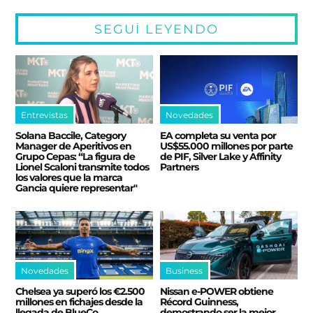
SEGUÍ LEYENDO
Entrevistas
Novedades
Solana Baccile, Category
EA completa su venta por
Manager de Aperitivos en
US$55.000 millones por parte
Grupo Cepas: “La figura de
de PIF, Silver Lake y Affinity
Lionel Scaloni transmite todos
Partners
los valores que la marca
Gancia quiere representar"
Novedades
Business
Chelsea ya superó los €2.500
Nissan e‑POWER obtiene
millones en fichajes desde la
Récord Guinness,
llegada de BlueCo
demostrando ser la mejor