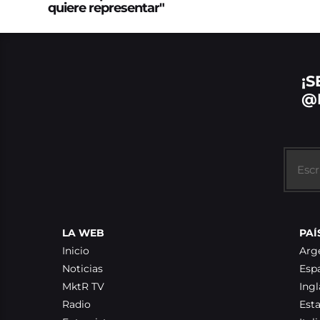
quiere representar"
¡S
@
LA WEB
PAÍ
Inicio
Arg
Noticias
Esp
MktR TV
Ingl
Radio
Est