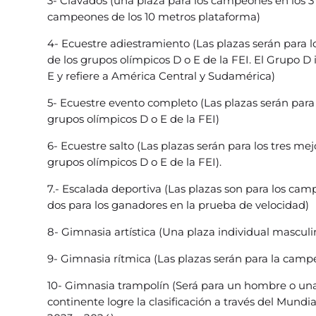
3- Clavados (una plaza para los campeones en los 3
campeones de los 10 metros plataforma)
4- Ecuestre adiestramiento (Las plazas serán para l
de los grupos olímpicos D o E de la FEI. El Grupo 
E y refiere a América Central y Sudamérica)
5- Ecuestre evento completo (Las plazas serán para
grupos olímpicos D o E de la FEI)
6- Ecuestre salto (Las plazas serán para los tres mej
grupos olímpicos D o E de la FEI).
7.- Escalada deportiva (Las plazas son para los c
dos para los ganadores en la prueba de velocidad)
8- Gimnasia artística (Una plaza individual masculi
9- Gimnasia rítmica (Las plazas serán para la campe
10- Gimnasia trampolín (Será para un hombre o u
continente logre la clasificación a través del Mundi