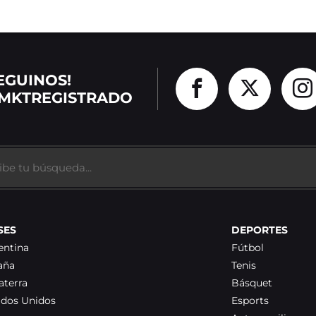
EGUINOS!
MKTREGISTRADO
SES
DEPORTES
entina
Fútbol
aña
Tenis
aterra
Básquet
ados Unidos
Esports