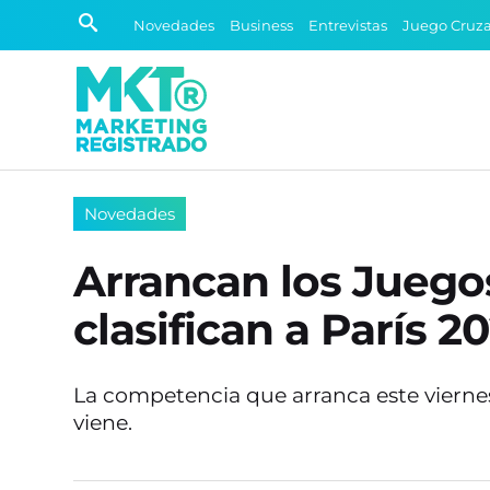
Novedades
Business
Entrevistas
Juego Cruz
Novedades
Arrancan los Jueg
clasifican a París 2
La competencia que arranca este vierne
viene.