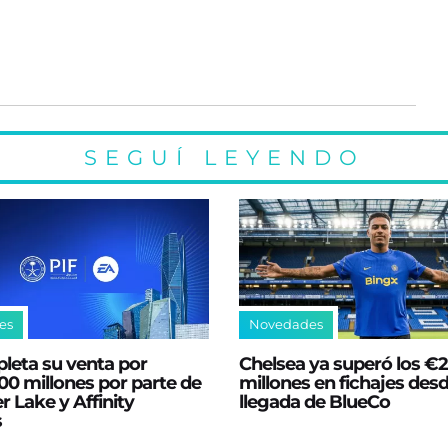
SEGUÍ LEYENDO
es
Novedades
leta su venta por
Chelsea ya superó los €
0 millones por parte de
millones en fichajes desd
er Lake y Affinity
llegada de BlueCo
s