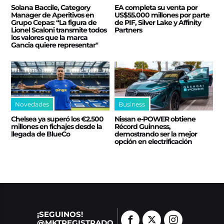
Solana Baccile, Category
EA completa su venta por
Manager de Aperitivos en
US$55.000 millones por parte
Grupo Cepas: “La figura de
de PIF, Silver Lake y Affinity
Lionel Scaloni transmite todos
Partners
los valores que la marca
Gancia quiere representar"
Novedades
Business
Chelsea ya superó los €2.500
Nissan e‑POWER obtiene
millones en fichajes desde la
Récord Guinness,
llegada de BlueCo
demostrando ser la mejor
opción en electrificación
¡SEGUINOS!
@MKTREGISTRADO